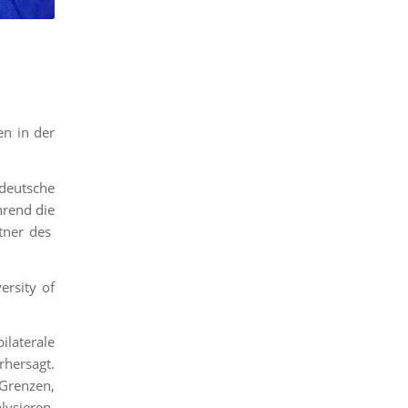
en in der
 deutsche
hrend die
rtner des
rsity of
ilaterale
rhersagt.
Grenzen,
ysieren,