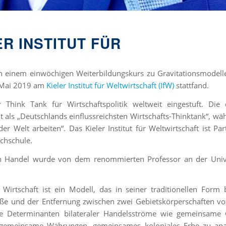
R INSTITUT FÜR
an einem einwöchigen Weiterbildungskurs zu Gravitationsmodell
7. Mai 2019 am
Kieler Institut für Weltwirtschaft (IfW)
stattfand.
 Think Tank für Wirtschaftspolitik weltweit eingestuft. Die
ut als „Deutschlands einflussreichsten Wirtschafts-Thinktank“, wä
er Welt arbeiten“. Das Kieler Institut für Weltwirtschaft ist Pa
chschule.
en Handel wurde von dem renommierten Professor an der Unive
irtschaft ist ein Modell, das in seiner traditionellen Form b
öße und der Entfernung zwischen zwei Gebietskörperschaften vo
Determinanten bilateraler Handelsströme wie gemeinsame 
gemeinsame Währungen, gemeinsames koloniales Erbe zu anal