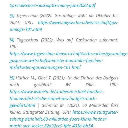
SpecialReport-GasGapGermany-June2022.pdf
[3]
Tagesschau (2022). Gasumlage wohl ab Oktober bis
2024. URL:
https://www.tagesschau.de/wirtschaft/gas-
umlage-101.html
[4]
Tagesschau (2022). Was auf Gaskunden zukommt.
URL:
https://www.tagesschau.de/wirtschaft/verbraucher/gasumlage
gaspreise-wirtschaftsminister-haushalte-familien-
mehrkosten-gasrechnungen-101.html
[5]
Hüther M., Obst T. (2021). Ist die Einheit des Budgets
noch gewährt? IW Köln. URL:
https://www.iwkoeln.de/studien/michael-huether-
thomas-obst-ist-die-einheit-des-budgets-noch-
gewahrt.html
| Schmidt M. (2021). 60 Milliarden fürs
Klima. Stuttgarter Zeitung. URL:
https://www.stuttgarter-
zeitung.de/inhalt.60-milliarden-fuers-klima-lindner-
macht-sich-locker.82d32cc9-ffde-403b-bb54-