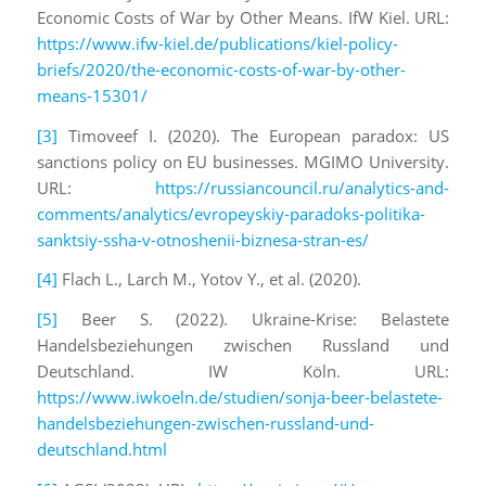
Economic Costs of War by Other Means. IfW Kiel. URL:
https://www.ifw-kiel.de/publications/kiel-policy-
briefs/2020/the-economic-costs-of-war-by-other-
means-15301/
[3]
Timoveef I. (2020). The European paradox: US
sanctions policy on EU businesses. MGIMO University.
URL:
https://russiancouncil.ru/analytics-and-
comments/analytics/evropeyskiy-paradoks-politika-
sanktsiy-ssha-v-otnoshenii-biznesa-stran-es/
[4]
Flach L., Larch M., Yotov Y., et al. (2020).
[5]
Beer S. (2022). Ukraine-Krise: Belastete
Handelsbeziehungen zwischen Russland und
Deutschland. IW Köln. URL:
https://www.iwkoeln.de/studien/sonja-beer-belastete-
handelsbeziehungen-zwischen-russland-und-
deutschland.html