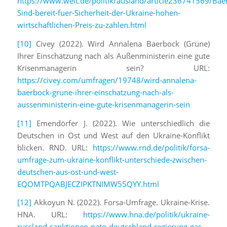
https://www.welt.de/politik/ausland/article236741569/Bae
Sind-bereit-fuer-Sicherheit-der-Ukraine-hohen-
wirtschaftlichen-Preis-zu-zahlen.html
[10]
Civey (2022). Wird Annalena Baerbock (Grüne)
Ihrer Einschätzung nach als Außenministerin eine gute
Krisenmanagerin sein? URL:
https://civey.com/umfragen/19748/wird-annalena-
baerbock-grune-ihrer-einschatzung-nach-als-
aussenministerin-eine-gute-krisenmanagerin-sein
[11]
Emendörfer J. (2022). Wie unterschiedlich die
Deutschen in Ost und West auf den Ukraine-Konflikt
blicken. RND. URL:
https://www.rnd.de/politik/forsa-
umfrage-zum-ukraine-konflikt-unterschiede-zwischen-
deutschen-aus-ost-und-west-
EQOMTPQABJECZIPKTNIMW55QYY.html
[12]
Akkoyun N. (2022). Forsa-Umfrage. Ukraine-Krise.
HNA. URL:
https://www.hna.de/politik/ukraine-
russland-sanktionen-nato-deutschland-regierung-gas-