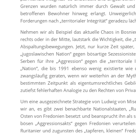
Grenzen wurden natürlich immer durch Gewalt und
betroffenen Bewohner hinweg erlangt. Unweigerlic
Forderungen nach „territorialer Integrität“ geradezu läch
Nehmen wir als Beispiel das aktuelle Chaos in Bosnie
rechts oder in der Mitte, lautstark die Wichtigkeit, die „
Abspaltungsbewegungen. Jetzt, nur kurze Zeit später, 
„jugoslawischen Nation“ gegen bösartige Sezessionisten
Serben für ihre „Aggression“ gegen die „territoriale
„Nation“, die bis 1991 ebenso wenig existierte wie d
zwangsläufig geraten, wenn wir weiterhin an der Mytho
bestimmten Zeitpunkt als eigentumsrechtliches Gebild
zutiefst fehlerhaften Analogie zu den Rechten von Priv
Um eine ausgezeichnete Strategie von Ludwig von Mis
wir an, es gibt zwei benachbarte Nationalstaaten, „R
Osten von Fredonien besetzt und beansprucht ihn als s
bösen „Aggressionsakts“ gegen Fredonien verurteile
Ruritanier und zugunsten des „tapferen, kleinen“ Fred