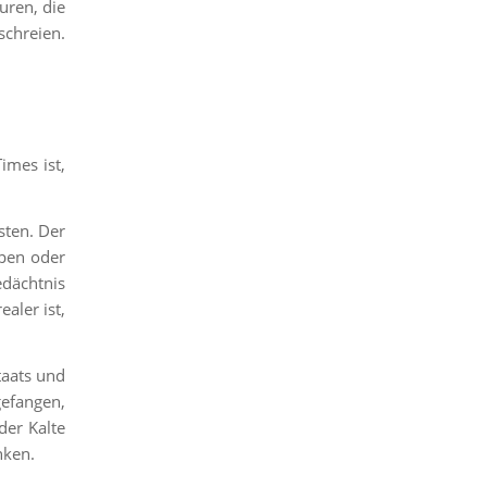
uren, die
schreien.
imes ist,
sten. Der
ppen oder
edächtnis
aler ist,
taats und
efangen,
er Kalte
nken.