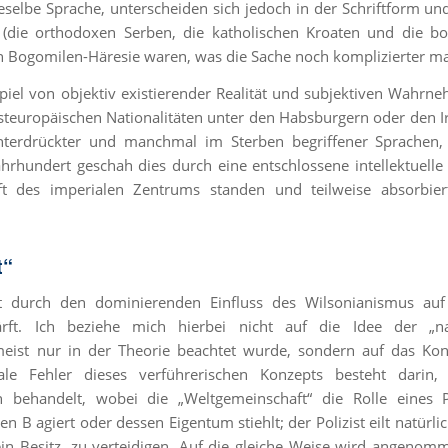
selbe Sprache, unterscheiden sich jedoch in der Schriftform un
te (die orthodoxen Serben, die katholischen Kroaten und die b
 Bogomilen-Häresie waren, was die Sache noch komplizierter ma
piel von objektiv existierender Realität und subjektiven Wahr
 osteuropäischen Nationalitäten unter den Habsburgern oder den I
unterdrückter und manchmal im Sterben begriffener Sprachen,
rhundert geschah dies durch eine entschlossene intellektuelle E
ft des imperialen Zentrums standen und teilweise absorbier
t“
 durch den dominierenden Einfluss des Wilsonianismus auf
ärft. Ich beziehe mich hierbei nicht auf die Idee der „na
eist nur in der Theorie beachtet wurde, sondern auf das Kon
tale Fehler dieses verführerischen Konzepts besteht darin,
n behandelt, wobei die „Weltgemeinschaft“ die Rolle eines P
n B agiert oder dessen Eigentum stiehlt; der Polizist eilt natürlic
ein Besitz, zu verteidigen. Auf die gleiche Weise wird angenom