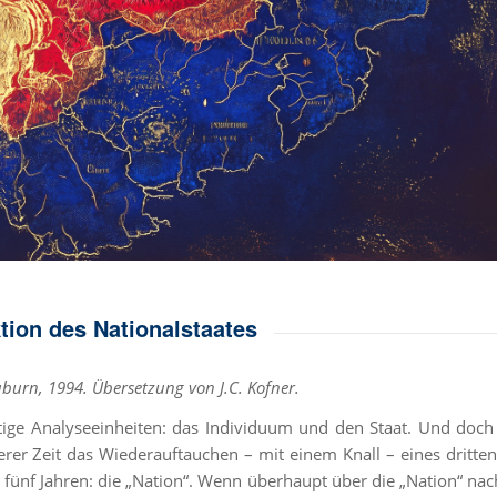
ion des Nationalstaates
Auburn, 1994. Übersetzung von J.C. Kofner.
htige Analyseeinheiten: das Individuum und den Staat. Und doch 
er Zeit das Wiederauftauchen – mit einem Knall – eines dritten
n fünf Jahren: die „Nation“. Wenn überhaupt über die „Nation“ na