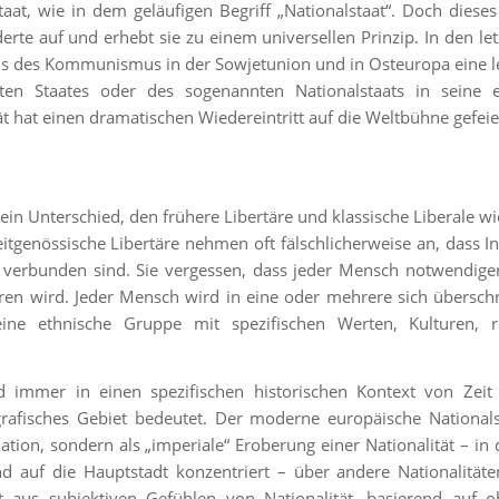
, wie in dem geläufigen Begriff „Nationalstaat“. Doch diese
derte auf und erhebt sie zu einem universellen Prinzip. In den let
hs des Kommunismus in der Sowjetunion und in Osteuropa eine 
rten Staates oder des sogenannten Nationalstaats in seine e
ät hat einen dramatischen Wiedereintritt auf die Weltbühne gefeie
– ein Unterschied, den frühere Libertäre und klassische Liberale w
itgenössische Libertäre nehmen oft fälschlicherweise an, dass I
 verbunden sind. Sie vergessen, dass jeder Mensch notwendige
oren wird. Jeder Mensch wird in eine oder mehrere sich übersc
ine ethnische Gruppe mit spezifischen Werten, Kulturen, re
d immer in einen spezifischen historischen Kontext von Zeit
rafisches Gebiet bedeutet. Der moderne europäische Nationals
tion, sondern als „imperiale“ Eroberung einer Nationalität – in 
 auf die Hauptstadt konzentriert – über andere Nationalität
t aus subjektiven Gefühlen von Nationalität, basierend auf o