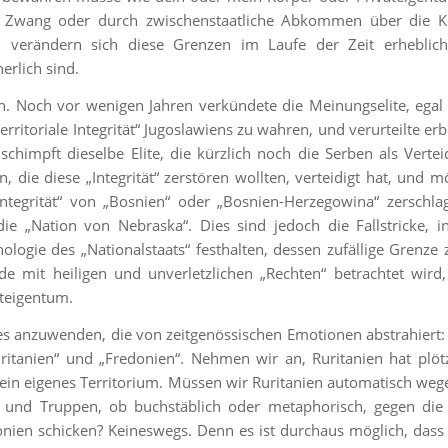
 Zwang oder durch zwischenstaatliche Abkommen über die K
h verändern sich diese Grenzen im Laufe der Zeit erheblich
erlich sind.
n. Noch vor wenigen Jahren verkündete die Meinungselite, egal 
territoriale Integrität“ Jugoslawiens zu wahren, und verurteilte erbi
schimpft dieselbe Elite, die kürzlich noch die Serben als Vertei
, die diese „Integrität“ zerstören wollten, verteidigt hat, und m
 Integrität“ von „Bosnien“ oder „Bosnien-Herzegowina“ zerschla
ie „Nation von Nebraska“. Dies sind jedoch die Fallstricke, i
logie des „Nationalstaats“ festhalten, dessen zufällige Grenze
e mit heiligen und unverletzlichen „Rechten“ betrachtet wird,
ateigentum.
es anzuwenden, die von zeitgenössischen Emotionen abstrahier
uritanien“ und „Fredonien“. Nehmen wir an, Ruritanien hat plöt
ein eigenes Territorium. Müssen wir Ruritanien automatisch weg
n und Truppen, ob buchstäblich oder metaphorisch, gegen die
onien schicken? Keineswegs. Denn es ist durchaus möglich, dass