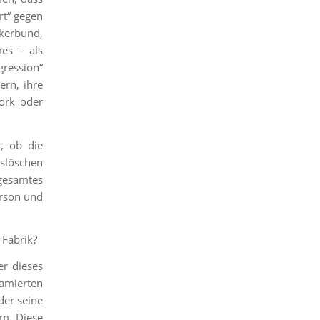
rt“ gegen
lkerbund,
mes – als
gression“
ern, ihre
ork oder
r, ob die
uslöschen
 gesamtes
erson und
 Fabrik?
er dieses
lamierten
der seine
um. Diese