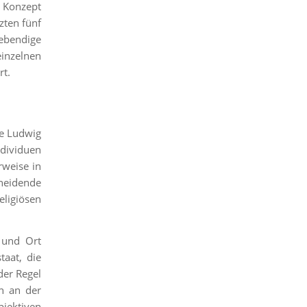
s Konzept
zten fünf
lebendige
inzelnen
rt.
ie Ludwig
ndividuen
rweise in
hneidende
ligiösen
 und Ort
taat, die
der Regel
en an der
bjektiven