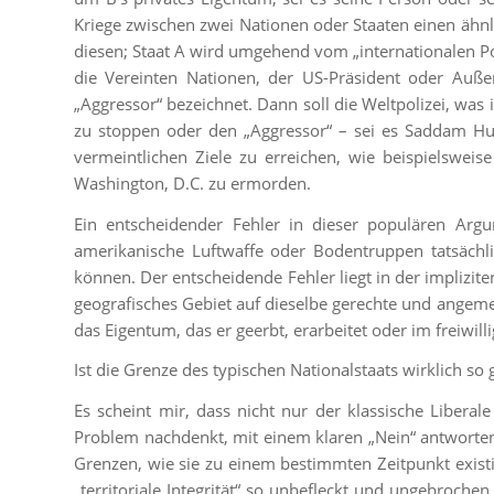
Kriege zwischen zwei Nationen oder Staaten einen ähnlic
diesen; Staat A wird umgehend vom „internationalen Pol
die Vereinten Nationen, der US-Präsident oder Auße
„Aggressor“ bezeichnet. Dann soll die Weltpolizei, was
zu stoppen oder den „Aggressor“ – sei es Saddam Hus
vermeintlichen Ziele zu erreichen, wie beispielswe
Washington, D.C. zu ermorden.
Ein entscheidender Fehler in dieser populären Argum
amerikanische Luftwaffe oder Bodentruppen tatsächli
können. Der entscheidende Fehler liegt in der implizi
geografisches Gebiet auf dieselbe gerechte und angeme
das Eigentum, das er geerbt, erarbeitet oder im freiwil
Ist die Grenze des typischen Nationalstaats wirklich s
Es scheint mir, dass nicht nur der klassische Liberal
Problem nachdenkt, mit einem klaren „Nein“ antworten 
Grenzen, wie sie zu einem bestimmten Zeitpunkt existie
„territoriale Integrität“ so unbefleckt und ungebroc