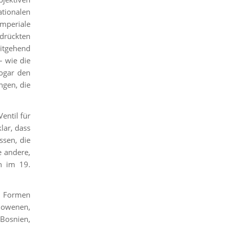
tionalen
mperiale
rdrückten
eitgehend
– wie die
ogar den
ngen, die
entil für
lar, dass
ssen, die
e andere,
n im 19.
er Formen
Slowenen,
 Bosnien,