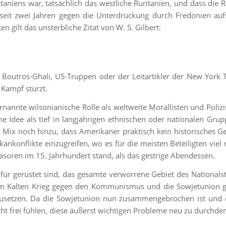
taniens war, tatsächlich das westliche Ruritanien, und dass die R
seit zwei Jahren gegen die Unterdrückung durch Fredonien auf
en gilt das unsterbliche Zitat von W. S. Gilbert:
s Boutros-Ghali, US-Truppen oder der Leitartikler der New York T
 Kampf stürzt.
nannte wilsonianische Rolle als weltweite Morallisten und Polizi
e Idee als tief in langjährigen ethnischen oder nationalen Gru
 Mix noch hinzu, dass Amerikaner praktisch kein historisches G
nkonflikte einzugreifen, wo es für die meisten Beteiligten viel re
vasoren im 15. Jahrhundert stand, als das gestrige Abendessen.
dafür gerüstet sind, das gesamte verworrene Gebiet des Nationals
im Kalten Krieg gegen den Kommunismus und die Sowjetunion g
usetzen. Da die Sowjetunion nun zusammengebrochen ist und d
eicht frei fühlen, diese äußerst wichtigen Probleme neu zu durchde