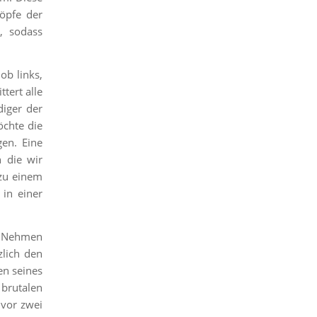
öpfe der
, sodass
ob links,
ttert alle
diger der
öchte die
gen. Eine
n die wir
 zu einem
 in einer
t: Nehmen
zlich den
en seines
 brutalen
 vor zwei