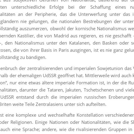
aaten unterschiedliche Erfolge bei der Schaffung eines na
litäten an der Peripherie, das die Unterwerfung unter das i
ngländern nie gelungen, die nationalen Bestrebungen der unte
 vollständig auszumerzen, obwohl der kornische Nationalismus w
ernden Kastilier, die von Madrid aus regieren, es nie geschafft 
–, den Nationalismus unter den Katalanen, den Basken oder s
sen, die von ihrer Basis in Paris ausgingen, ist es nie ganz gelu
llständig zu bändigen.
enbruch der zentralisierenden und imperialen Sowjetunion das V
alb der ehemaligen UdSSR geöffnet hat. Mittlerweile wird auch k
on“, nur eine etwas ältere imperiale Formation ist, in der die Ru
litäten, darunter die Tataren, Jakuten, Tschetschenen und viel
r UdSSR entstand durch die imperialen russischen Eroberunge
iten weite Teile Zentralasiens unter sich aufteilten.
e ist eine komplexe und wechselhafte Konstellation verschieden
er Religionen. Einige Nationen oder Nationalitäten, wie die 
auch eine Sprache; andere, wie die rivalisierenden Gruppen in