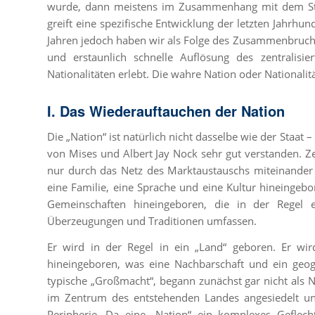
wurde, dann meistens im Zusammenhang mit dem Staat
greift eine spezifische Entwicklung der letzten Jahrhun
Jahren jedoch haben wir als Folge des Zusammenbruc
und erstaunlich schnelle Auflösung des zentralisie
Nationalitäten erlebt. Die wahre Nation oder Nationalit
I. Das Wiederauftauchen der Nation
Die „Nation“ ist natürlich nicht dasselbe wie der Staat 
von Mises und Albert Jay Nock sehr gut verstanden. Ze
nur durch das Netz des Marktaustauschs miteinander
eine Familie, eine Sprache und eine Kultur hineingeb
Gemeinschaften hineingeboren, die in der Regel e
Überzeugungen und Traditionen umfassen.
Er wird in der Regel in ein „Land“ geboren. Er wir
hineingeboren, was eine Nachbarschaft und ein geog
typische „Großmacht“, begann zunächst gar nicht als Na
im Zentrum des entstehenden Landes angesiedelt und
Peripherie. Da eine „Nation“ ein komplexes Geflech