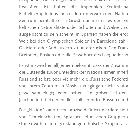
Realitäten, ist, hatten die imperialen Zentralst
Einheitsempfindens unter den unterworfenen Nationa
Zentrum beinhaltete. In Großbritannien ist es den E
keltischen Nationalitäten, der Schotten und Waliser,
ausgelöscht zu sein scheint. In Spanien haben die erob
Welt bei den Olympischen Spielen in Barcelona sah 
Galiciern oder Andalusiern zu unterdrücken. Den Franzo
Bretonen, Basken oder die Bewohner des Languedoc vo
Es ist inzwischen allgemein bekannt, dass der Zusamm
die Dutzende zuvor unterdrückter Nationalismen innerh
Russland selbst, oder vielmehr die „Russische Föderati
von ihrem Zentrum in Moskau ausgingen, viele Nationa
gewaltsam eingegliedert haben. Ein großer Teil de
Jahrhundert, bei denen die rivalisierenden Russen und Br
Die „Nation“ kann nicht präzise definiert werden; si
von Gemeinschaften, Sprachen, ethnischen Gruppen od
sind sowohl eine eigenständige ethnische Gruppe als 