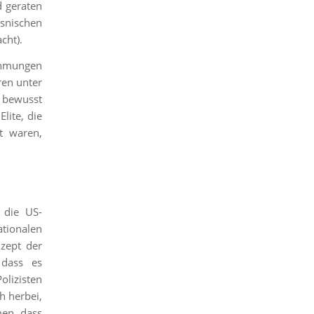
d geraten
osnischen
cht).
nehmungen
ren unter
 bewusst
lite, die
t waren,
 die US-
tionalen
zept der
 dass es
olizisten
h herbei,
men, dass