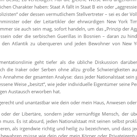
hen Charakter haben: Staat A fällt in Staat B ein oder „aggressie
izisten“ oder dessen vermutlichem Stellvertreter – sei es der Vö
nminister oder der Leitartikler der ehrwürdigen New York Ti
 immer sie auch sein mag, sofort handeln, um das „Prinzip der Ag
sein oder die serbischen Guerillas in Bosnien – daran zu hind
ise den Atlantik zu überqueren und jeden Bewohner von New Y
entationslinie geht tiefer als die übliche Diskussion darübe
ch die Iraker oder Serben ohne allzu große Schwierigkeiten a
ten Annahme der gesamten Analyse: dass jeder Nationalstaat sein
ssene Weise „besitzt“, wie jeder individuelle Eigentümer seine P
ligen Austausch erworben hat.
o gerecht und unantastbar wie dein oder mein Haus, Anwesen oder
e oder der Libertäre, sondern jeder vernünftige Mensch, der üb
muss. Es ist absurd, jeden Nationalstaat mit seinen selbst prok
ren, als irgendwie richtig und heilig zu bezeichnen, und dass je
hen bewahren müsse wie dein oder mein Körper oder Privateigent