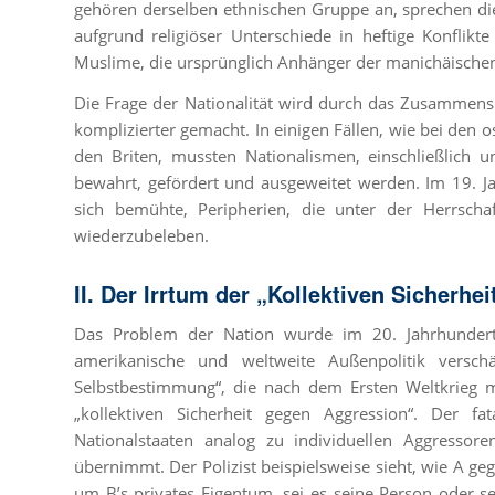
gehören derselben ethnischen Gruppe an, sprechen die
aufgrund religiöser Unterschiede in heftige Konflik
Muslime, die ursprünglich Anhänger der manichäischen
Die Frage der Nationalität wird durch das Zusammens
komplizierter gemacht. In einigen Fällen, wie bei den
den Briten, mussten Nationalismen, einschließlich 
bewahrt, gefördert und ausgeweitet werden. Im 19. Jah
sich bemühte, Peripherien, die unter der Herrscha
wiederzubeleben.
II. Der Irrtum der „Kollektiven Sicherhei
Das Problem der Nation wurde im 20. Jahrhundert
amerikanische und weltweite Außenpolitik versch
Selbstbestimmung“, die nach dem Ersten Weltkrieg m
„kollektiven Sicherheit gegen Aggression“. Der fa
Nationalstaaten analog zu individuellen Aggressore
übernimmt. Der Polizist beispielsweise sieht, wie A gege
um B’s privates Eigentum, sei es seine Person oder s