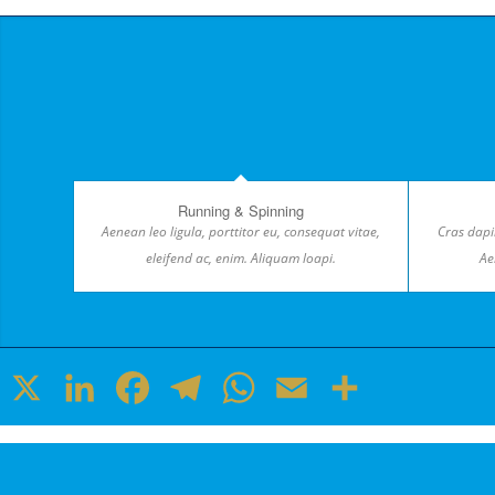
Running & Spinning
Aenean leo ligula, porttitor eu, consequat vitae,
Cras dapi
eleifend ac, enim. Aliquam loapi.
Ae
X
LinkedIn
Facebook
Telegram
WhatsApp
Email
Teilen