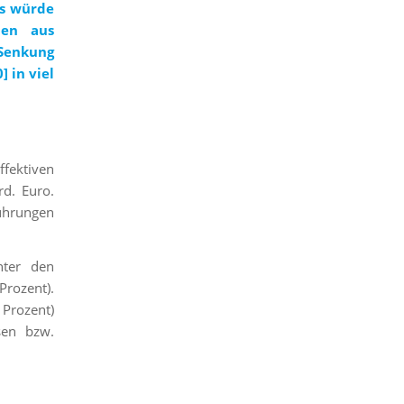
es würde
men aus
 Senkung
0]
in viel
ffektiven
d. Euro.
ührungen
nter den
Prozent).
 Prozent)
sen bzw.