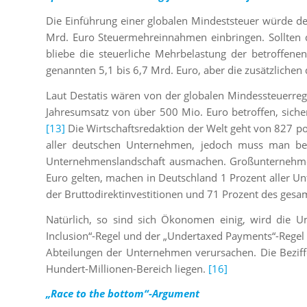
Die Einführung einer globalen Mindeststeuer würde der
Mrd. Euro Steuermehreinnahmen einbringen. Sollten d
bliebe die steuerliche Mehrbelastung der betroffen
genannten 5,1 bis 6,7 Mrd. Euro, aber die zusätzliche
Laut Destatis wären von der globalen Mindessteuerr
Jahresumsatz von über 500 Mio. Euro betroffen, sich
[13]
Die Wirtschaftsredaktion der Welt geht von 827 p
aller deutschen Unternehmen, jedoch muss man be
Unternehmenslandschaft ausmachen. Großunternehmen,
Euro gelten, machen in Deutschland 1 Prozent aller U
der Bruttodirektinvestitionen und 71 Prozent des ge
Natürlich, so sind sich Ökonomen einig, wird die U
Inclusion“-Regel und der „Undertaxed Payments“-Rege
Abteilungen der Unternehmen verursachen. Die Beziff
Hundert-Millionen-Bereich liegen.
[16]
„Race to the bottom“-Argument