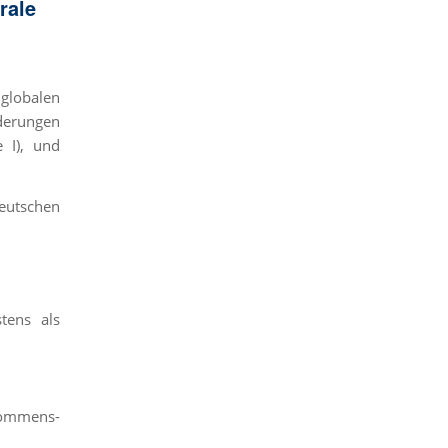
rale
globalen
nderungen
 I), und
deutschen
tens als
nkommens-