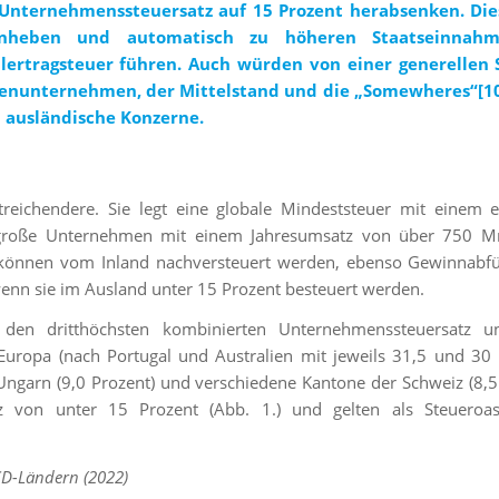
 Unternehmenssteuersatz auf 15 Prozent herabsenken. Di
nheben und automatisch zu höheren Staatseinnah
ertragsteuer führen. Auch würden von einer generellen
ienunternehmen, der Mittelstand und die „Somewheres“
[1
d ausländische Konzerne.
reichendere. Sie legt eine globale Mindeststeuer mit einem e
t große Unternehmen mit einem Jahresumsatz von über 750 Mr
 können vom Inland nachversteuert werden, ebenso Gewinnabf
enn sie im Ausland unter 15 Prozent besteuert werden.
den dritthöchsten kombinierten Unternehmenssteuersatz u
Europa (nach Portugal und Australien mit jeweils 31,5 und 30 
, Ungarn (9,0 Prozent) und verschiedene Kantone der Schweiz (8,5
tz von unter 15 Prozent (Abb. 1.) und gelten als Steueroa
CD-Ländern (2022)