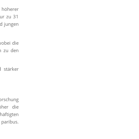
m höherer
nur zu 31
nd jungen
wobei die
h zu den
 stärker
Forschung
öher die
häftigten
 paribus.