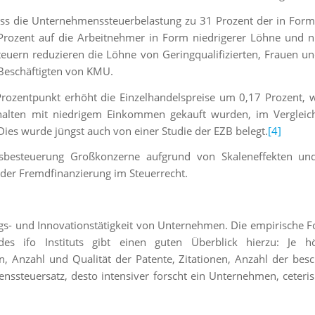
ss die Unternehmenssteuerbelastung zu 31 Prozent der in For
 Prozent auf die Arbeitnehmer in Form niedrigerer Löhne und 
euern reduzieren die Löhne von Geringqualifizierten, Frauen u
 Beschäftigten von KMU.
ozentpunkt erhöht die Einzelhandelspreise um 0,17 Prozent, 
halten mit niedrigem Einkommen gekauft wurden, im Vergleic
 Dies wurde jüngst auch von einer Studie der EZB belegt.
[4]
sbesteuerung Großkonzerne aufgrund von Skaleneffekten und
er Fremdfinanzierung im Steuerrecht.
s- und Innovationstätigkeit von Unternehmen. Die empirische 
 des ifo Instituts gibt einen guten Überblick hierzu: Je h
 Anzahl und Qualität der Patente, Zitationen, Anzahl der besc
ssteuersatz, desto intensiver forscht ein Unternehmen, ceteris