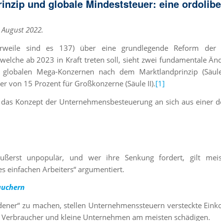
nzip und globale Mindeststeuer: eine ordolibe
. August 2022.
rweile sind es 137) über eine grundlegende Reform der 
elche ab 2023 in Kraft treten soll, sieht zwei fundamentale Ä
n globalen Mega-Konzernen nach dem Marktlandprinzip (Säule
er von 15 Prozent für Großkonzerne (Säule II).
[1]
e das Konzept der Unternehmensbesteuerung an sich aus einer 
ußerst unpopulär, und wer ihre Senkung fordert, gilt meis
es einfachen Arbeiters“ argumentiert.
auchern
idener“ zu machen, stellen Unternehmenssteuern versteckte Ei
, Verbraucher und kleine Unternehmen am meisten schädigen.