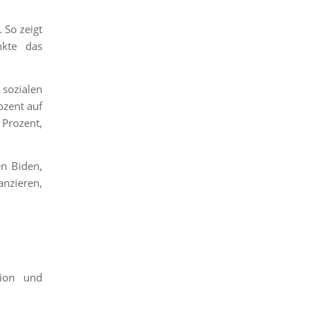
 So zeigt
nkte das
sozialen
ozent auf
 Prozent,
en Biden,
anzieren,
tion und