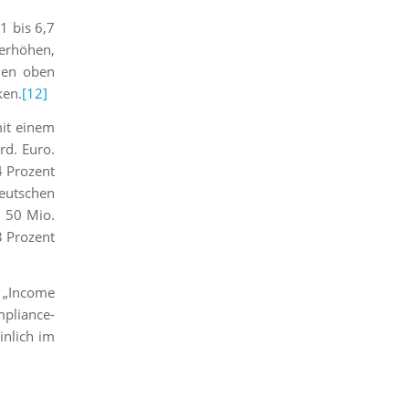
1 bis 6,7
 erhöhen,
 den oben
ken.
[12]
mit einem
rd. Euro.
4 Prozent
eutschen
r 50 Mio.
3 Prozent
 „Income
mpliance-
inlich im