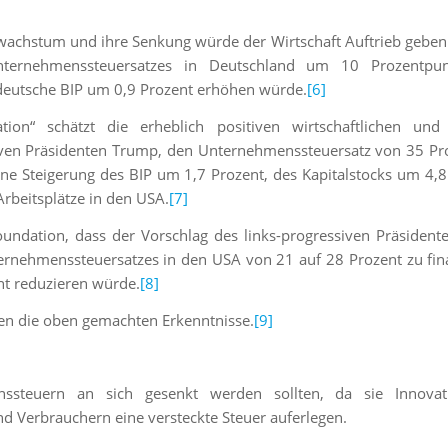
achstum und ihre Senkung würde der Wirtschaft Auftrieb geben.
ternehmenssteuersatzes in Deutschland um 10 Prozentpu
deutsche BIP um 0,9 Prozent erhöhen würde.
[6]
ion“ schätzt die erheblich positiven wirtschaftlichen und 
iven Präsidenten Trump, den Unternehmenssteuersatz von 35 Pr
ne Steigerung des BIP um 1,7 Prozent, des Kapitalstocks um 4,8
rbeitsplätze in den USA.
[7]
undation, dass der Vorschlag des links-progressiven Präsident
rnehmenssteuersatzes in den USA von 21 auf 28 Prozent zu fin
nt reduzieren würde.
[8]
en die oben gemachten Erkenntnisse.
[9]
enssteuern an sich gesenkt werden sollten, da sie Innova
 Verbrauchern eine versteckte Steuer auferlegen.