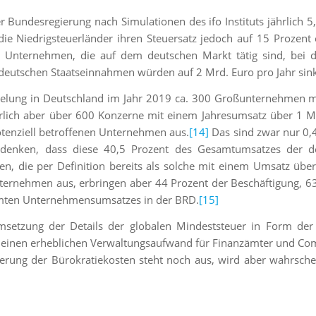
 Bundesregierung nach Simulationen des ifo Instituts jährlich 5,
ie Niedrigsteuerländer ihren Steuersatz jedoch auf 15 Prozent
en Unternehmen, die auf dem deutschen Markt tätig sind, bei
n deutschen Staatseinnahmen würden auf 2 Mrd. Euro pro Jahr sin
egelung in Deutschland im Jahr 2019 ca. 300 Großunternehmen 
erlich aber über 600 Konzerne mit einem Jahresumsatz über 1 M
otenziell betroffenen Unternehmen aus.
[14]
Das sind zwar nur 0,
denken, dass diese 40,5 Prozent des Gesamtumsatzes der d
 die per Definition bereits als solche mit einem Umsatz übe
nternehmen aus, erbringen aber 44 Prozent der Beschäftigung, 6
samten Unternehmensumsatzes in der BRD.
[15]
msetzung der Details der globalen Mindeststeuer in Form der
l einen erheblichen Verwaltungsaufwand für Finanzämter und Co
erung der Bürokratiekosten steht noch aus, wird aber wahrsche