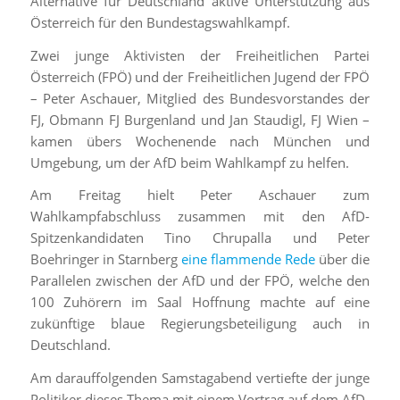
Alternative für Deutschland aktive Unterstützung aus
Österreich für den Bundestagswahlkampf.
Zwei junge Aktivisten der Freiheitlichen Partei
Österreich (FPÖ) und der Freiheitlichen Jugend der FPÖ
– Peter Aschauer, Mitglied des Bundesvorstandes der
FJ, Obmann FJ Burgenland und Jan Staudigl, FJ Wien –
kamen übers Wochenende nach München und
Umgebung, um der AfD beim Wahlkampf zu helfen.
Am Freitag hielt Peter Aschauer zum
Wahlkampfabschluss zusammen mit den AfD-
Spitzenkandidaten Tino Chrupalla und Peter
Boehringer in Starnberg
eine flammende Rede
über die
Parallelen zwischen der AfD und der FPÖ, welche den
100 Zuhörern im Saal Hoffnung machte auf eine
zukünftige blaue Regierungsbeteiligung auch in
Deutschland.
Am darauffolgenden Samstagabend vertiefte der junge
Politiker dieses Thema mit einem Vortrag auf dem AfD-