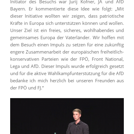
Initiator des Besuchs war Jurij Kofner, JA und AfD
Bayern. Er kommentierte diese Idee wie folgt: „Mit
dieser Initiative wollten wir zeigen, dass patriotische
Kräfte in Europa sich unterstützen können und wollen.
Unser Ziel ist ein freies, sicheres, wohlhabendes und
gemeinsames Europa der Vaterländer. Wir hoffen mit
dem Besuch einen Impuls zu setzen für eine zukünftig
engere Zusammenarbeit der europäischen freiheitlich-
konservativen Parteien wie der FPÖ, Front National,
Lega und AfD. Dieser Impuls wurde erfolgreich gesetzt
und für die aktive Wahlkampfunterstützung für die AfD
bedanke ich mich herzlich bei unseren Freunden aus
der FPÖ und FJ.“